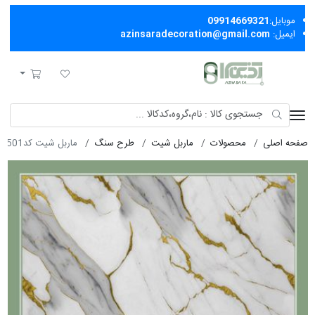
موبایل:
09914669321
ایمیل:
azinsaradecoration@gmail.com
آذین سرا
لیست مورد علاقه
سبد خرید
صفحه اصلی
محصولات
ماربل شیت
طرح سنگ
ماربل شیت کد501