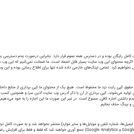
امل رایگان بوده و در دسترس همه عموم قرار دارد. بنابراین درصورت عدم دسترسی 
اگرچه محتوای این وب سایت بسیار قابل اعتماد است، ما ضمانت نمی‌کنیم که این وب سا
 نخواهیم کرد. تمامی لینک‌های خارجی داده شده تنها برای اطلاع رسانی بوده و این وب
قوق کپی رایت نزد ما محفوظ است. هیچ یک از محتوای ما کپی برداری از منابع داخل
تولید می‌شوند، کپی برداری از آن با ذکر آدرس وب سایت آذین سرا و همچنین کسب اجا
داشتن اجازه کافی، ممنوع است. در غیر این صورت ما این اجازه را به خود می‌دهیم 
 و بینگ حذف نمائیم.
ل‌ها، شماره تلفن و موبایل‌ها و سایر موارد) منتشر نخواهد شد و به صورت کامل نزد م
آدرس IP توسط سرویس‌های آمارگیری (ازجمله Google Webmasters و Google Analytics) جمع آوری 