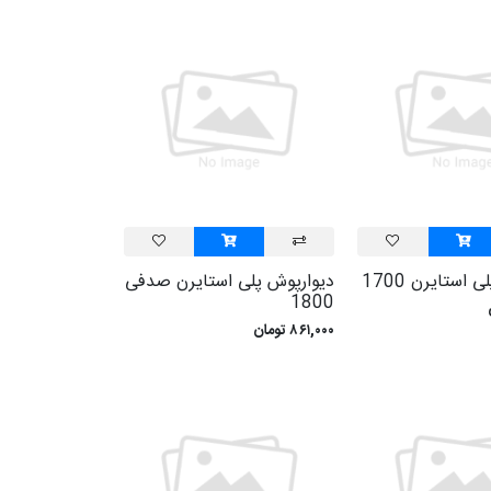
 استايرن 1700
ديوارپوش پلی استايرن صدفی
1800
۸۶۱,۰۰۰ تومان