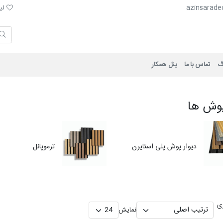
لیست 
azinsarade
لیس
گ
تماس با ما
پنل همکار
پوش ها
دیوار پوش پلی استایرن
ترموپانل
ی
نمایش