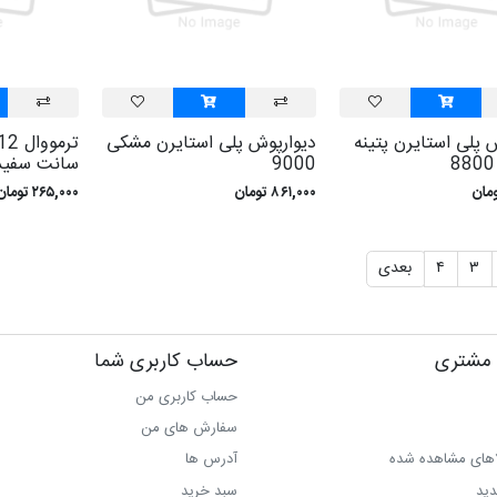
 پلی استايرن پتينه
ديوارپوش پلی استايرن مشکی
9000
سانت سفيد
۸۶۱,۰۰۰ تومان
۲۶۵,۰۰۰ تومان
۳
۴
بعدی
مشتری
حساب کاربری شما
حساب کاربری من
سفارش های من‎
اهای مشاهده شده
آدرس ها
دید
سبد خرید