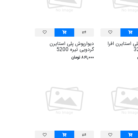
ی استايرن افرا
ديوارپوش پلی استايرن
گردويی تيره 5200
۸۶۱,۰۰۰ تومان