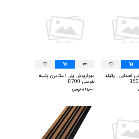
ی استايرن پتينه
ديوارپوش پلی استايرن پتينه
طوسی 8700
۸۶۱,۰۰۰ تومان