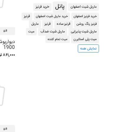
پانل
​ماربل شیت اصفهان
خرید قرنیز
خرید قرنیز اصفهان
خرید ماربل شیت اصفهان
قرنیز
قرنیز رنگ روشن
قرنیز ساده
قرنيز
ماربل
میت
ماربل شیت پذیرایی
ماربل شیت ضدآب
میت تمام کننده
میت پلی استایرن
ديوارپوش
1900
نمایش همه
۸۶۱,۰۰۰ تومان