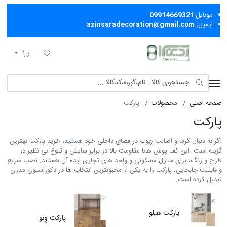
موبایل:
09914669321
ایمیل:
azinsaradecoration@gmail.com
آذین سرا
لیست مورد علاقه
سبد خرید
صفحه اصلی
محصولات
پارکت
پارکت
اگر به دنبال گرما و اصالت چوب در فضای داخلی خود هستید، خرید پارکت بهترین
گزینه است. این کف پوش هابا مقاومت بالا در برابر سایش و تنوع بی نظیر در
طرح و رنگ، برای منازل مسکونی و واحد های تجاری ایده آل هستند. نصب سریع
و قابلیت جابجایی، پارکت را به یکی از محبوبترین انتخاب ها در دکوراسیون مدرن
تبدیل کرده است.
پارکت هیلو
پارکت وِنو