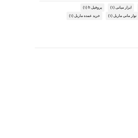
ابزار میانی
(۱)
پروفیل h
(۱)
نوار مانی ماربل
(۱)
خرید عمده ماربل
(۱)