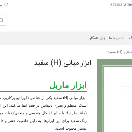
لیست 
azinsarade
لیس
گ
تماس با ما
پنل همکار
انی (H) سفيد
ابزار ميانی (H) سفيد
ابزار ماربل
ابزار میانی (H) سفید یکی از عناصر دکوراتیو
شیک، منظم و بصری دلنشین در فضا ایفا می‌کند. این ابز
(مانند طرح H یا سایر اشکال هندسی و منحنی) تو
رنگ سفید برای این ابزارها، به دلیل خاصیت خنثی و قاب
بسیار محبوب است.