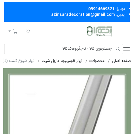
موبایل:
09914669321
ایمیل:
azinsaradecoration@gmail.com
آذین سرا
لیست مورد علاقه
سبد خرید
صفحه اصلی
محصولات
ابزار آلومینیوم ماربل شیت
ابزار شروع کننده (U) سفيد