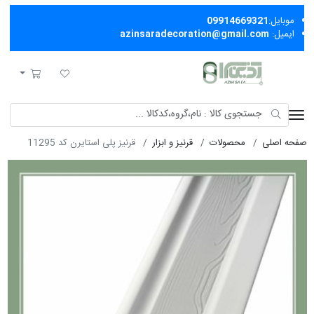
موبایل:
09914669321
ایمیل:
azinsaradecoration@gmail.com
آذین سرا
لیست مورد علاقه
سبد خرید
صفحه اصلی
محصولات
قرنیز و ابزار
قرنيز پلی استایرن کد 11295