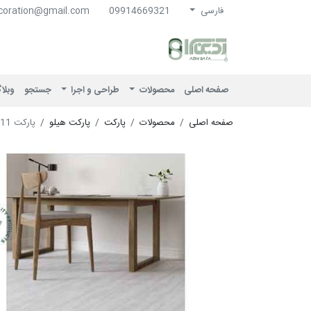
فارسی
09914669321
coration@gmail.com
آذین سرا
صفحه اصلی
محصولات
طراحی و اجرا
جستجو
وبلا
صفحه اصلی
محصولات
پارکت
پارکت هیلو
پارکت HC 10011