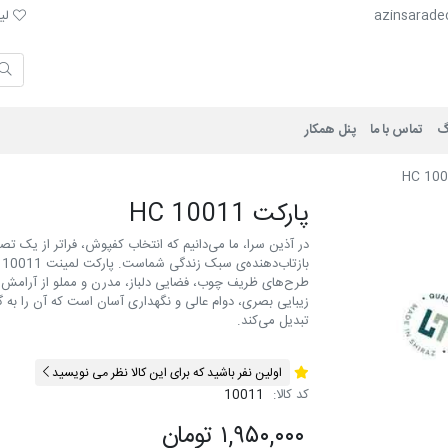
لیست 
azinsarade
لیس
گ
تماس با ما
پنل همکار
پارکت HC 10011
در آذین سرا، ما می‌دانیم که انتخاب کفپوش، فراتر از یک ت
طرح‌های ظریف چوب، فضایی دلباز، مدرن و مملو از آرامش را 
زیبایی بصری، دوام عالی و نگهداری آسان است که آن را به گ
تبدیل می‌کند.
اولین نفر باشید که برای این کالا نظر می نویسید
کد کالا:
10011
۱,۹۵۰,۰۰۰ تومان