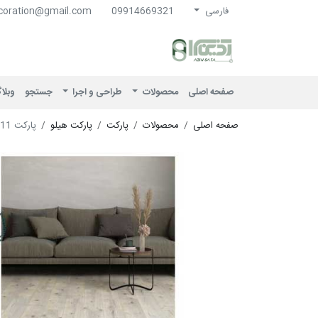
فارسی
09914669321
coration@gmail.com
آذین سرا
صفحه اصلی
محصولات
طراحی و اجرا
جستجو
وبلا
صفحه اصلی
محصولات
پارکت
پارکت هیلو
پارکت HC 9111