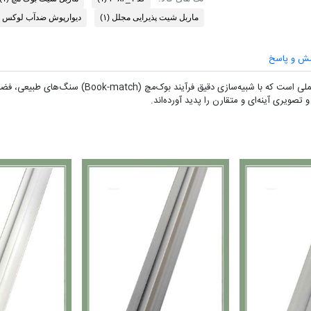
ماربل شیت پذیرایی مجلل
(۱)
دیوارپوش ضدآب لوکس
ش و پاسخ
​کد ۱_۳۰۸۶ فراتر از یک دیوارپوش معمولی، یک المان معما
تصویری آینه‌ای و متقارن را پدید آورده‌اند.