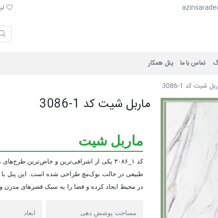
لیست 
azinsarade
لیس
گ
تماس با ما
پنل همکار
بل شيت کد 1-3086
ماربل شيت کد 1-3086
ماربل شیت
​کد ۱_۳۰۸۶ یکی از اشرافی‌ترین و خاص‌ترین ط
در محیط ایجاد کرده و فضا را به سبک قصرهای مدرن و ل
مساحت پوشش دهی
ابعاد