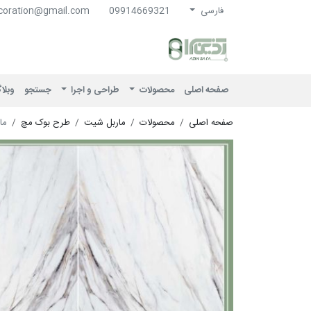
فارسی
09914669321
coration@gmail.com
آذین سرا
صفحه اصلی
محصولات
طراحی و اجرا
جستجو
وبلا
صفحه اصلی
محصولات
ماربل شیت
طرح بوک مچ
مار