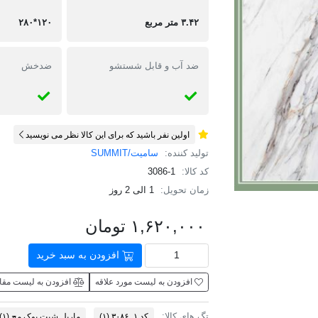
۳.۴۲ متر مربع
۱۲۰*۲۸۰
ضد آب و قابل شستشو
ضدخش
اولین نفر باشید که برای این کالا نظر می نویسید
تولید کننده:
سامیت/SUMMIT
کد کالا:
3086-1
زمان تحویل:
1 الی 2 روز
۱,۶۲۰,۰۰۰ تومان
افزودن به سبد خرید
افزودن به لیست مورد علاقه
افزودن به لیست مقا
تگ های کالا:
​کد ۱_۳۰۸۶
(۱)
ماربل شیت بوک مچ
(۱)