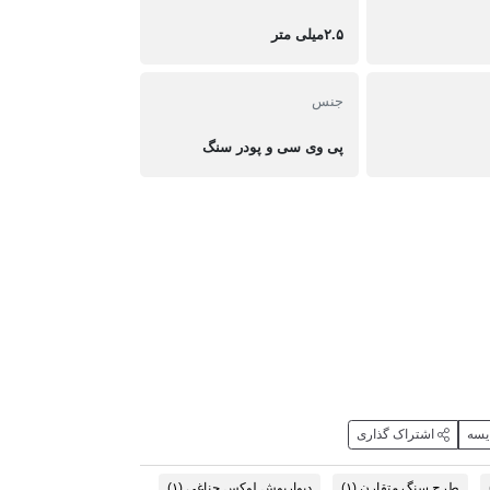
۲.۵میلی متر
جنس
پی وی سی و پودر سنگ
یسه
اشتراک گذاری
طرح سنگ متقارن
(۱)
دیوارپوش لوکس جناغی
(۱)