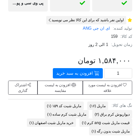
پی وی سی و پودر سنگ
اولین نفر باشید که برای این کالا نظر می نویسید
تولید کننده:
ای ان جی ANG
کد کالا:
159
زمان تحویل:
1 الی 2 روز
۱,۵۸۴,۰۰۰ تومان
افزودن به سبد خرید
افزودن به لیست مورد
افزودن به لیست
اشتراک
علاقه
مقایسه
گذاری
تگ های کالا:
ماربل
(۱۶)
ماربل شیت کد ۱۵۹
(۱)
​دیوارپوش کرم براق
(۲)
​ماربل شیت کرم ساده
(۱)
​قیمت ماربل شیت ang کرم
(۱)
​خرید ماربل شیت اصفهان
(۱)
​ماربل شیت بدون رگه
(۱)