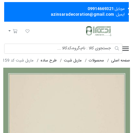
موبایل:
09914669321
ایمیل:
azinsaradecoration@gmail.com
آذین سرا
لیست مورد علاقه
سبد خرید
صفحه اصلی
محصولات
ماربل شیت
طرح ساده
ماربل شیت کد 159