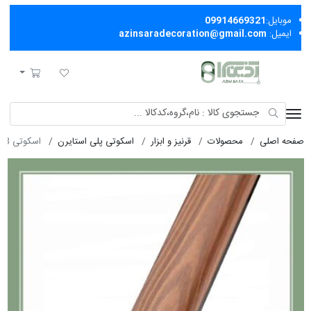
موبایل:
09914669321
ایمیل:
azinsaradecoration@gmail.com
آذین سرا
لیست مورد علاقه
سبد خرید
صفحه اصلی
محصولات
قرنیز و ابزار
اسکوتی پلی استایرن
اسکوتی 3 سانت چام 1402