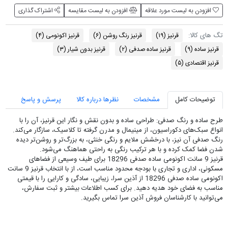
افزودن به لیست مورد علاقه
افزودن به لیست مقایسه
اشتراک گذاری
تگ های کالا:
قرنيز
(۱۹)
قرنیز رنگ روشن
(۶)
قرنیز اکونومی
(۴)
قرنیز ساده
(۹)
قرنیز ساده صدفی
(۲)
قرنیز بدون شیار
(۳)
قرنیز اقتصادی
(۵)
توضیحات کامل
مشخصات
نظرها درباره کالا
پرسش و پاسخ
طرح ساده و رنگ صدفی: طراحی ساده و بدون نقش و نگار این قرنیز، آن را با
انواع سبک‌های دکوراسیون، از مینیمال و مدرن گرفته تا کلاسیک، سازگار می‌کند.
رنگ صدفی آن نیز، با درخشش ملایم و رنگی خنثی، به بزرگ‌تر و روشن‌تر دیده
شدن فضا کمک کرده و با هر ترکیب رنگی به راحتی هماهنگ می‌شود.
قرنیز 9 سانت اکونومی ساده صدفی 18296 برای طیف وسیعی از فضاهای
مسکونی، اداری و تجاری با بودجه محدود مناسب است، از با انتخاب قرنیز 9 سانت
اکونومی ساده صدفی 18296 از آذین سرا، زیبایی، سادگی و کارایی را با قیمتی
مناسب به فضای خود هدیه دهید. برای کسب اطلاعات بیشتر و ثبت سفارش،
می‌توانید با کارشناسان فروش آذین سرا تماس بگیرید.