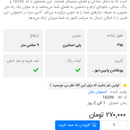
است که به دنبال سادگی و فضای مینیمال هستند. این محصول با کد 18296 و
رنگ صدفی، جلوه‌ای آرام و دلنشین به فضای شما می‌بخشد و به عنوان یک راه حل
مقرون به صرفه، نیازهای شما را به خوبی برآورده می‌کند. آذین سرا در اصفهان، این
قرنیز را با امکان ارسال به سراسر کشور به شما عزیزان ارائه می‌دهد.
طول شاخه
جنس
ارتفاع
۳m
پلی استایرن
۹ سانتی متر
کاربرد
ثبات رنگ
ضد ضربه و ضد خش
پوشاندن پایین دیوار ها در ساختمان ، زیبایی بصری، مانع نفوذ رطوبت به دیوار میشود.
اولین نفر باشید که برای این کالا نظر می نویسید
تولید کننده:
اصفهان پانل
کد کالا:
18296
زمان تحویل:
1 الی 2 روز
۲۷۰,۰۰۰ تومان
افزودن به سبد خرید