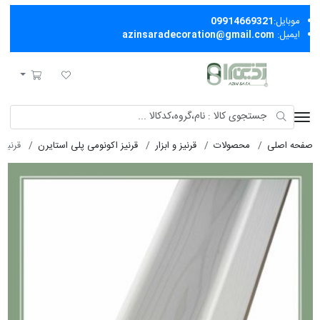
موبایل:
09914669321
ایمیل:
azinsaradecoration@gmail.com
آذین سرا
لیست مورد علاقه
سبد خرید
صفحه اصلی
محصولات
قرنیز و ابزار
قرنیز اکونومی پلی استایرن
قرنيز ا