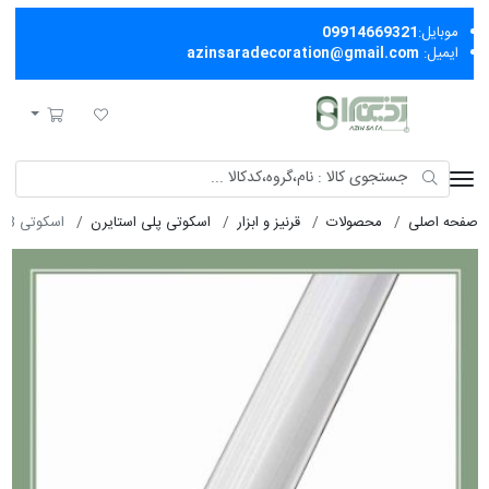
موبایل:
09914669321
ایمیل:
azinsaradecoration@gmail.com
آذین سرا
لیست مورد علاقه
سبد خرید
صفحه اصلی
محصولات
قرنیز و ابزار
اسکوتی پلی استایرن
اسکوتی 3 سانت صدفی 1802