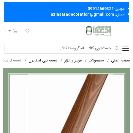
موبایل:
09914669321
ایمیل:
azinsaradecoration@gmail.com
آذین سرا
لیست مورد علاقه
سبد خرید
صفحه اصلی
محصولات
قرنیز و ابزار
تسمه پلی استایرن
تسمه 3 سانت گرد کد1408