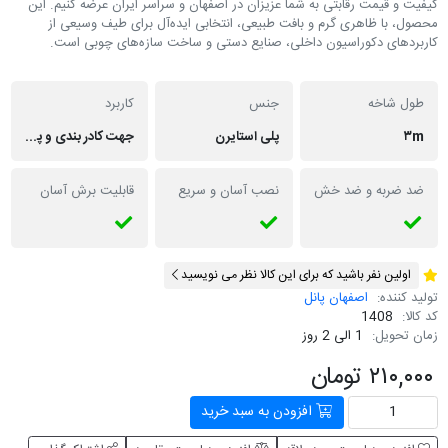
کیفیت و قیمت رقابتی به شما عزیزان در اصفهان و سراسر ایران عرضه کنیم. این
محصول، با ظاهری گرم و بافت طبیعی، انتخابی ایده‌آل برای طیف وسیعی از
کاربردهای دکوراسیون داخلی، صنایع دستی و ساخت سازه‌های چوبی است.
طول شاخه
جنس
کاربرد
۳m
پلی استایرن
جهت کادر بندی و پوشاندن خط برش های دیوارپوش ها استفاده می شود.
ضد ضربه و ضد خش
نصب آسان و سریع
قابلیت برش آسان
اولین نفر باشید که برای این کالا نظر می نویسید
تولید کننده:
اصفهان پانل
کد کالا:
1408
زمان تحویل:
1 الی 2 روز
۲۱۰,۰۰۰ تومان
افزودن به سبد خرید