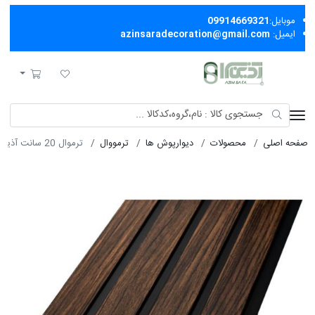
موبایل:
09914669321
ایمیل:
azinsaradecoration@gmail.com
آذین سرا
لیست مورد علاقه
سبد خرید
صفحه اصلی
محصولات
دیوارپوش ها
ترمووال
ترموال 20 سانت آذینو 67520