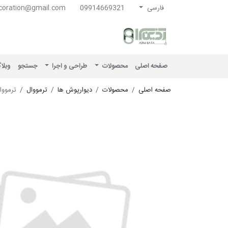
فارسی
09914669321
coration@gmail.com
آذین سرا
صفحه اصلی
محصولات
طراحی و اجرا
جستجو
وبلا
صفحه اصلی
محصولات
دیوارپوش ها
ترمووال
ترمووال 12 سانت گل 3 سانت 