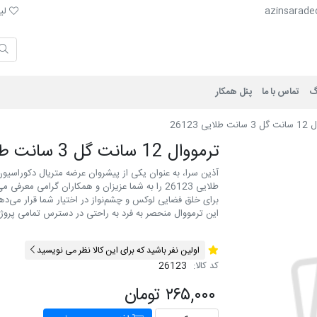
لیست 
azinsarade
لیس
گ
تماس با ما
پنل همکار
طلايی 26123
ترمووال 12 سانت گل 3 سانت طلايی 26123
طلایی 26123 را به شما عزیزان و همکاران گرامی معر
برای خلق فضایی لوکس و چشم‌نواز در اختیار شما قرار می‌ده
این ترمووال منحصر به فرد به راحتی در دسترس تمامی پروژه‌
اولین نفر باشید که برای این کالا نظر می نویسید
کد کالا:
26123
۲۶۵,۰۰۰ تومان