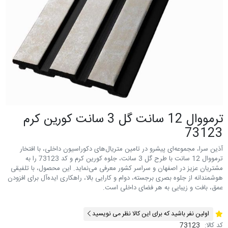
ترمووال 12 سانت گل 3 سانت کورين کرم
73123
آذین سرا، مجموعه‌ای پیشرو در تامین متریال‌های دکوراسیون داخلی، با افتخار
ترمووال 12 سانت با طرح گل 3 سانت، جلوه کورین کرم و کد 73123 را به
مشتریان عزیز در اصفهان و سراسر کشور معرفی می‌نماید. این محصول، با تلفیقی
هوشمندانه از جلوه بصری برجسته، دوام و کارایی بالا، راهکاری ایده‌آل برای افزودن
عمق، بافت و زیبایی به هر فضای داخلی است.
اولین نفر باشید که برای این کالا نظر می نویسید
کد کالا:
73123