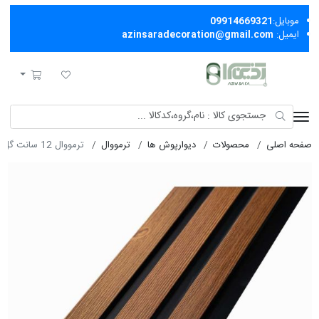
موبایل:
09914669321
ایمیل:
azinsaradecoration@gmail.com
آذین سرا
لیست مورد علاقه
سبد خرید
صفحه اصلی
محصولات
دیوارپوش ها
ترمووال
ترمووال 12 سانت گل 3 سانت چام 14123