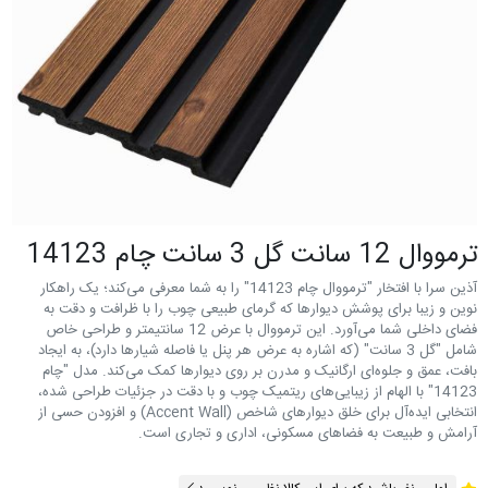
ترمووال 12 سانت گل 3 سانت چام 14123
آذین سرا با افتخار "ترمووال چام 14123" را به شما معرفی می‌کند؛ یک راهکار
نوین و زیبا برای پوشش دیوارها که گرمای طبیعی چوب را با ظرافت و دقت به
فضای داخلی شما می‌آورد. این ترمووال با عرض 12 سانتیمتر و طراحی خاص
شامل "گل 3 سانت" (که اشاره به عرض هر پنل یا فاصله شیارها دارد)، به ایجاد
بافت، عمق و جلوه‌ای ارگانیک و مدرن بر روی دیوارها کمک می‌کند. مدل "چام
14123" با الهام از زیبایی‌های ریتمیک چوب و با دقت در جزئیات طراحی شده،
انتخابی ایده‌آل برای خلق دیوارهای شاخص (Accent Wall) و افزودن حسی از
آرامش و طبیعت به فضاهای مسکونی، اداری و تجاری است.