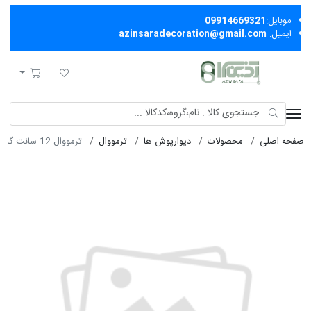
موبایل:
09914669321
ایمیل:
azinsaradecoration@gmail.com
آذین سرا
لیست مورد علاقه
سبد خرید
صفحه اصلی
محصولات
دیوارپوش ها
ترمووال
ترمووال 12 سانت گل 1 سانتکورين کرم 73121