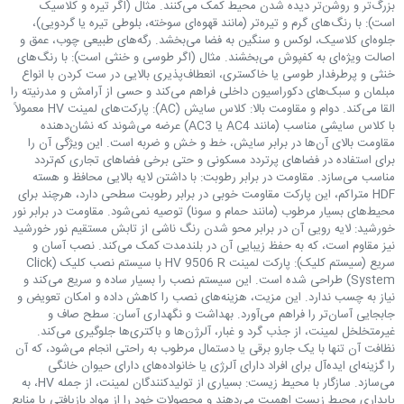
بزرگ‌تر و روشن‌تر دیده شدن محیط کمک می‌کنند. مثال (اگر تیره و کلاسیک
است): با رنگ‌های گرم و تیره‌تر (مانند قهوه‌ای سوخته، بلوطی تیره یا گردویی)،
جلوه‌ای کلاسیک، لوکس و سنگین به فضا می‌بخشد. رگه‌های طبیعی چوب، عمق و
اصالت ویژه‌ای به کفپوش می‌بخشند. مثال (اگر طوسی و خنثی است): با رنگ‌های
خنثی و پرطرفدار طوسی یا خاکستری، انعطاف‌پذیری بالایی در ست کردن با انواع
مبلمان و سبک‌های دکوراسیون داخلی فراهم می‌کند و حسی از آرامش و مدرنیته را
القا می‌کند. دوام و مقاومت بالا: کلاس سایش (AC): پارکت‌های لمینت HV معمولاً
با کلاس سایشی مناسب (مانند AC4 یا AC3) عرضه می‌شوند که نشان‌دهنده
مقاومت بالای آن‌ها در برابر سایش، خط و خش و ضربه است. این ویژگی آن را
برای استفاده در فضاهای پرتردد مسکونی و حتی برخی فضاهای تجاری کم‌تردد
مناسب می‌سازد. مقاومت در برابر رطوبت: با داشتن لایه بالایی محافظ و هسته
HDF متراکم، این پارکت مقاومت خوبی در برابر رطوبت سطحی دارد، هرچند برای
محیط‌های بسیار مرطوب (مانند حمام و سونا) توصیه نمی‌شود. مقاومت در برابر نور
خورشید: لایه رویی آن در برابر محو شدن رنگ ناشی از تابش مستقیم نور خورشید
نیز مقاوم است، که به حفظ زیبایی آن در بلندمدت کمک می‌کند. نصب آسان و
سریع (سیستم کلیک): پارکت لمینت HV 9506 R با سیستم نصب کلیک (Click
System) طراحی شده است. این سیستم نصب را بسیار ساده و سریع می‌کند و
نیاز به چسب ندارد. این مزیت، هزینه‌های نصب را کاهش داده و امکان تعویض و
جابجایی آسان‌تر را فراهم می‌آورد. بهداشت و نگهداری آسان: سطح صاف و
غیرمتخلخل لمینت، از جذب گرد و غبار، آلرژن‌ها و باکتری‌ها جلوگیری می‌کند.
نظافت آن تنها با یک جارو برقی یا دستمال مرطوب به راحتی انجام می‌شود، که آن
را گزینه‌ای ایده‌آل برای افراد دارای آلرژی یا خانواده‌های دارای حیوان خانگی
می‌سازد. سازگار با محیط زیست: بسیاری از تولیدکنندگان لمینت، از جمله HV، به
پایداری محیط زیست اهمیت می‌دهند و محصولات خود را از مواد بازیافتی یا منابع