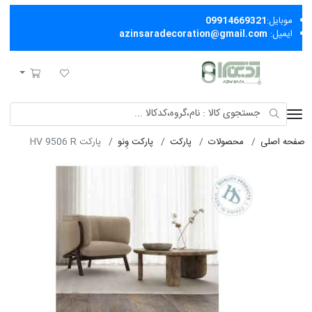
موبایل:
09914669321
ایمیل:
azinsaradecoration@gmail.com
آذین سرا
لیست مورد علاقه
سبد خرید
صفحه اصلی
محصولات
پارکت
پارکت وِنو
پارکت HV 9506 R