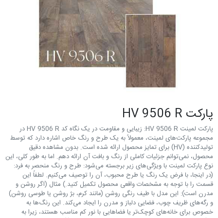
پارکت HV 9506 R
پارکت لمینت HV 9506 R: زیبایی و مقاومت در یک نگاه کد HV 9506 R در
مجموعه پارکت‌های لمینت، معمولاً به یک طرح و رنگ خاص اشاره دارد که توسط
تولیدکننده (HV) برای تمایز محصول ارائه شده است. بدون مشاهده دقیق
محصول، نمی‌توانم جزئیات کاملی از رنگ و بافت آن ارائه دهم. اما به طور کلی، این
نوع پارکت لمینت با ویژگی‌های زیر برجسته می‌شود: طرح و رنگ منحصر به فرد:
(در اینجا، با فرض یک رنگ یا طرح محبوب، آن را توصیف می‌کنیم. لطفاً این
قسمت را با توجه به مشخصات واقعی محصول تکمیل کنید.) مثال (اگر روشن و
مدرن است): این مدل با طیف رنگی روشن (مانند کرم، بژ روشن یا طوسی روشن)
و رگه‌های ظریف چوب، فضایی دلباز و مدرن را ایجاد می‌کند. این رنگ‌ها به
خصوص برای خانه‌های کوچک‌تر یا فضاهایی با نور کم مناسب هستند، زیرا به