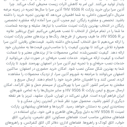
پایدار تولید می‌کنند. این امر به کاهش اثرات زیست محیطی کمک می‌کند. چرا
آذین سرا برای خرید پارکت HV 9506 R؟ آذین سرا با سال‌ها تجربه در زمینه عرضه
متریال دکوراسیون داخلی، به شما اطمینان می‌دهد که بهترین تجربه خرید را داشته
باشید: تخصص و مشاوره رایگان: تیم مجرب آذین سرا آماده ارائه مشاوره تخصصی
رایگان در انتخاب بهترین پارکت لمینت متناسب با نیازها، سلیقه و بودجه شماست.
ما شما را در تمام مراحل از انتخاب تا نصب همراهی می‌کنیم. تنوع بی‌نظیر: علاوه
بر HV 9506 R، ما طیف وسیعی از طرح‌ها، رنگ‌ها و برندهای معتبر پارکت لمینت
را ارائه می‌دهیم تا حق انتخاب گسترده‌ای داشته باشید. قیمت‌های رقابتی: آذین سرا
همواره تلاش می‌کند تا بهترین کیفیت را با مناسب‌ترین قیمت‌ها به مشتریان خود
ارائه دهد. کیفیت تضمین‌شده: تمامی محصولات ما از برندهای معتبر و با ضمانت
اصالت و کیفیت ارائه می‌شوند. خدمات نصب حرفه‌ای: در صورت نیاز، می‌توانید از
خدمات نصب حرفه‌ای و با تجربه تیم آذین سرا در اصفهان بهره‌مند شوید تا پارکت
شما به بهترین شکل ممکن نصب شود. امکان خرید حضوری در اصفهان: ساکنین
اصفهان می‌توانند با مراجعه به شوروم آذین سرا، از نزدیک محصولات را مشاهده
کرده، لمس کنند و با اطمینان خاطر خرید خود را انجام دهند. ارسال سریع و
مطمئن به سراسر کشور: آذین سرا با بهره‌گیری از سیستم حمل و نقل کارآمد، امکان
ارسال سریع و ایمن پارکت HV 9506 R و سایر متریال‌ها را به تمامی شهرهای
ایران فراهم آورده است. فرقی نمی‌کند در تهران، شیراز، مشهد، تبریز یا هر نقطه
دیگری از کشور باشید، محصول مورد نظر شما در کمترین زمان ممکن و با
بسته‌بندی ایمن به دستتان خواهد رسید. کاربردها و فضاهای پیشنهادی: پارکت
لمینت HV 9506 R به دلیل ویژگی‌های ظاهری و فنی خود، برای استفاده در
فضاهای مختلفی مناسب است: فضاهای مسکونی: اتاق نشیمن، پذیرایی، اتاق
خواب، اتاق کودک و راهروها. فضاهای اداری: دفاتر کار، اتاق کنفرانس، و راهروهای