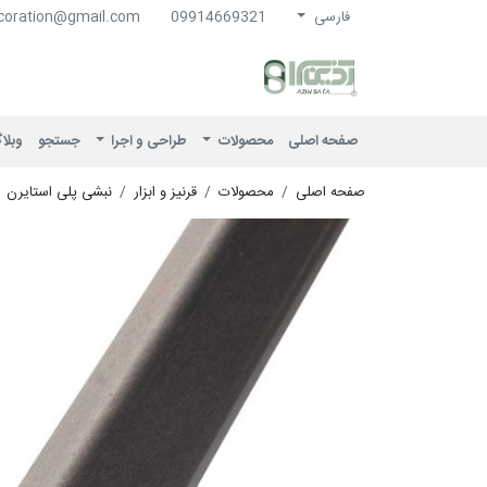
فارسی
09914669321
coration@gmail.com
آذین سرا
صفحه اصلی
محصولات
طراحی و اجرا
جستجو
وبلا
صفحه اصلی
محصولات
قرنیز و ابزار
نبشی پلی استایرن