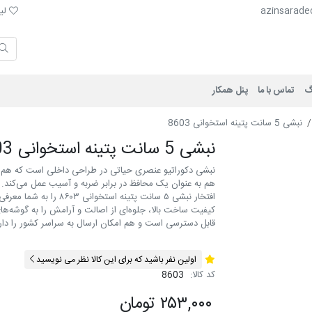
لیست 
azinsarade
لیس
گ
تماس با ما
پنل همکار
نبشی 5 سانت پتينه استخوانی 8603
نبشی 5 سانت پتينه استخوانی 8603
نبشی دکوراتیو عنصری حیاتی در طراحی داخلی است که هم ب
هم به عنوان یک محافظ در برابر ضربه و آسیب عمل می‌کند. 
افتخار نبشی ۵ سانت پتین
کیفیت ساخت بالا، جلوه‌ای از اصالت و آرامش را به گوشه
قابل دسترسی است و هم امکان ارسال به سراسر کشور را دار
اولین نفر باشید که برای این کالا نظر می نویسید
کد کالا:
8603
۲۵۳,۰۰۰ تومان