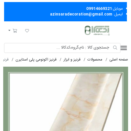
موبایل:
09914669321
ایمیل:
azinsaradecoration@gmail.com
آذین سرا
لیست مورد علاقه
سبد خرید
صفحه اصلی
محصولات
قرنیز و ابزار
قرنیز اکونومی پلی استایرن
قرنيز ا