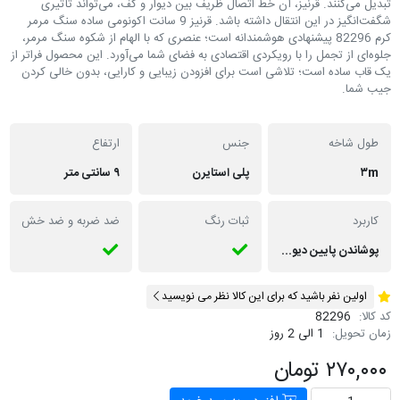
تبدیل می‌کنند. قرنیز، آن خط اتصال ظریف بین دیوار و کف، می‌تواند تأثیری
شگفت‌انگیز در این انتقال داشته باشد. قرنیز 9 سانت اکونومی ساده سنگ مرمر
کرم 82296 پیشنهادی هوشمندانه است؛ عنصری که با الهام از شکوه سنگ مرمر،
جلوه‌ای از تجمل را با رویکردی اقتصادی به فضای شما می‌آورد. این محصول فراتر از
یک قاب ساده است؛ تلاشی است برای افزودن زیبایی و کارایی، بدون خالی کردن
جیب شما.
طول شاخه
جنس
ارتفاع
۳m
پلی استایرن
۹ سانتی متر
کاربرد
ثبات رنگ
ضد ضربه و ضد خش
پوشاندن پایین دیوار ها در ساختمان ، زیبایی بصری، مانع نفوذ رطوبت به دیوار میشود.
اولین نفر باشید که برای این کالا نظر می نویسید
کد کالا:
82296
زمان تحویل:
1 الی 2 روز
۲۷۰,۰۰۰ تومان