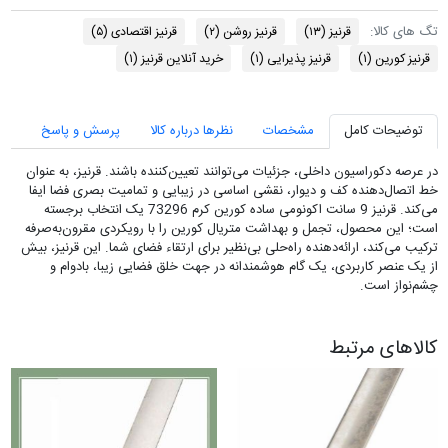
تگ های کالا:
قرنیز
(۱۳)
قرنیز روشن
(۲)
قرنیز اقتصادی
(۵)
قرنیز کورین
(۱)
قرنیز پذیرایی
(۱)
خرید آنلاین قرنیز
(۱)
توضیحات کامل
مشخصات
نظرها درباره کالا
پرسش و پاسخ
در عرصه دکوراسیون داخلی، جزئیات می‌توانند تعیین‌کننده باشند. قرنیز، به عنوان
خط اتصال‌دهنده کف و دیوار، نقشی اساسی در زیبایی و تمامیت بصری فضا ایفا
می‌کند. قرنیز 9 سانت اکونومی ساده کورین کرم 73296 یک انتخاب برجسته
است؛ این محصول، تجمل و بهداشت متریال کورین را با رویکردی مقرون‌به‌صرفه
ترکیب می‌کند، ارائه‌دهنده راه‌حلی بی‌نظیر برای ارتقاء فضای شما. این قرنیز، بیش
از یک عنصر کاربردی، یک گام هوشمندانه در جهت خلق فضایی زیبا، بادوام و
چشم‌نواز است.
کالاهای مرتبط