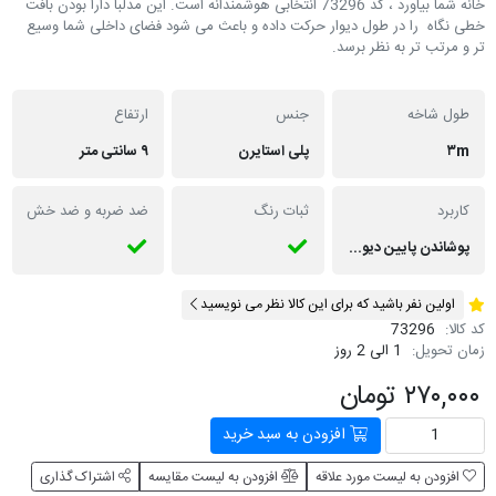
خانه شما بیاورد ، کد 73296 انتخابی هوشمندانه است. این مدلبا دارا بودن بافت
خطی نگاه را در طول دیوار حرکت داده و باعث می شود فضای داخلی شما وسیع
تر و مرتب تر به نظر برسد.
طول شاخه
جنس
ارتفاع
۳m
پلی استایرن
۹ سانتی متر
کاربرد
ثبات رنگ
ضد ضربه و ضد خش
پوشاندن پایین دیوار ها در ساختمان ، زیبایی بصری، مانع نفوذ رطوبت به دیوار میشود.
اولین نفر باشید که برای این کالا نظر می نویسید
کد کالا:
73296
زمان تحویل:
1 الی 2 روز
۲۷۰,۰۰۰ تومان
افزودن به سبد خرید
افزودن به لیست مورد علاقه
افزودن به لیست مقایسه
اشتراک گذاری