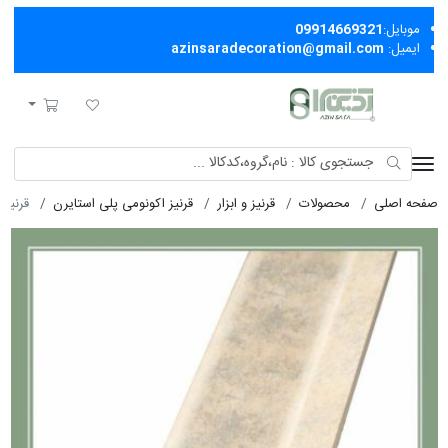
موبایل:
09914669321
ایمیل:
azinsaradecoration@gmail.com
آذین سرا
لیست مورد علاقه
سبد خرید
صفحه اصلی
محصولات
قرنیز و ابزار
قرنیز اکونومی پلی استایرن
قرنيز ا