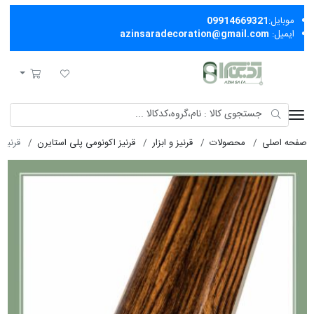
موبایل:
09914669321
ایمیل:
azinsaradecoration@gmail.com
آذین سرا
لیست مورد علاقه
سبد خرید
صفحه اصلی
محصولات
قرنیز و ابزار
قرنیز اکونومی پلی استایرن
قرنیز ا