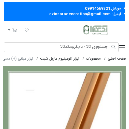
موبایل:
09914669321
ایمیل:
azinsaradecoration@gmail.com
آذین سرا
لیست مورد علاقه
سبد خرید
صفحه اصلی
محصولات
ابزار آلومینیوم ماربل شیت
ابزار ميانی (H) مسی