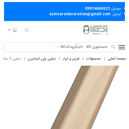
موبایل:
09914669321
ایمیل:
azinsaradecoration@gmail.com
آذین سرا
لیست مورد علاقه
سبد خرید
صفحه اصلی
محصولات
قرنیز و ابزار
نبشی پلی استایرن
نبشی 5 سانت افرا 1903