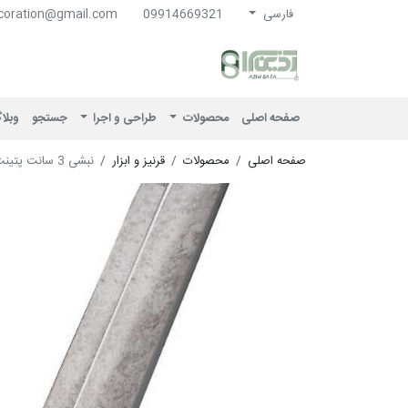
فارسی
09914669321
coration@gmail.com
آذین سرا
صفحه اصلی
محصولات
طراحی و اجرا
جستجو
وبلا
صفحه اصلی
محصولات
قرنیز و ابزار
نبشی 3 سانت پتينت خاکستری 4301