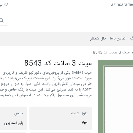
لیست 
azinsarade
لیس
گ
تماس با ما
پنل همکار
میت 3 سانت کد 8543
میت 3 سانت کد 8543
میت (Mite) یکی از پروفیل‌های دکوراتیو ظریف و کارب
مورد استفاده قرار می‌گیرد. این قطعات کوچک می‌توانند در ق
طراحی مبلمان نقش‌آفرین باشند. آذین سرا، به عنوان مرجع 
۸۵۴۳ را به شما معرفی می‌کند. این میت با رنگ خاص 
می‌بخشد. این محصول باکیفیت هم در اصفهان قابل دسترسی 
طول شاخه
جنس
۳m
پلی استایرن