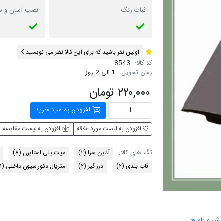
ثبات رنگ
نصب آسان و س
اولین نفر باشید که برای این کالا نظر می نویسید
کد کالا:
8543
زمان تحویل:
1 الی 2 روز
۲۲۰,۰۰۰ تومان
افزودن به سبد خرید
افزودن به لیست مورد علاقه
افزودن به لیست مقایسه
تگ های کالا:
آذین سرا
(۲)
میت پلی استایرن
(۸)
قاب بندی
(۲)
درز گیر
(۲)
متریال دکوراسیون داخلی
۱)
ش و پاسخ