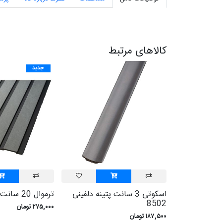
کالاهای مرتبط
جدید
اسکوتی 3 سانت پتينه دلفينی
ترموال 20 سانت آذینو 85520
8502
۲۷۵,۰۰۰ تومان
۱۸۷,۵۰۰ تومان