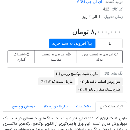
تولید کننده:
ای ان جی ANG
کد کالا:
412
زمان تحویل:
1 الی 2 روز
۸,۰۰۰,۰۰۰ تومان
افزودن به سبد خرید
افزودن به لیست مورد
افزودن به لیست
اشتراک
علاقه
مقایسه
گذاری
تگ های کالا:
​ماربل شیت بوک‌مچ روشن
(۱)
​دیوارپوش اسلب بافت‌دار
(۱)
ماربل شیت کد ۴۱۲
(۱)
​طرح سنگ متقارن ناتورال
(۱)
توضیحات کامل
مشخصات
نظرها درباره کالا
پرسش و پاسخ
ماربل شیت ANG کد ۴۱۲ تجلی قدرت و اصالت سنگ‌های کوهستان در قالب یک
دیوارپوش مدرن است. این ورق با بهره‌گیری از الگوی بوک‌مچ، رگه‌های خاکستری
و مشکی با بافت سنگی و متخلخل را بر روی زمینه‌ای سفید و درخشان به تصویر