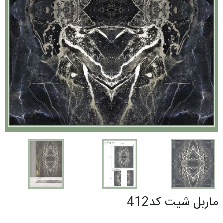
ماربل شیت کد412