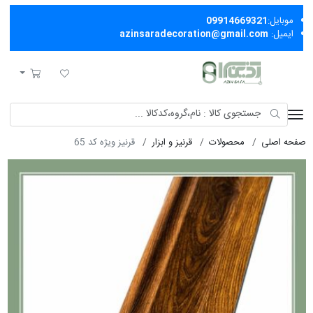
موبایل:
09914669321
ایمیل:
azinsaradecoration@gmail.com
آذین سرا
لیست مورد علاقه
سبد خرید
صفحه اصلی
محصولات
قرنیز و ابزار
قرنیز ویژه کد 65