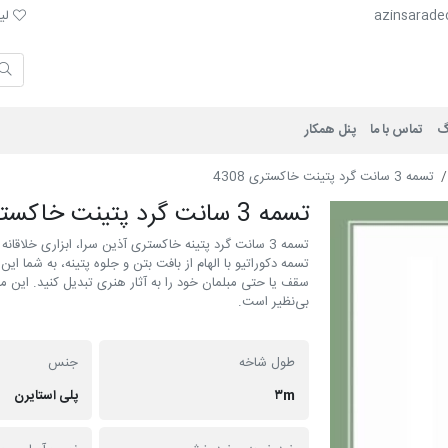
لیست 
azinsarade
لیس
گ
تماس با ما
پنل همکار
تسمه 3 سانت گرد پتينت خاکستری 4308
تسمه 3 سانت گرد پتينت خاکستری 4308
تسمه 3 سانت گرد پتینه خاکستری آذین سرا، ابزاری خلا
تسمه دکوراتیو با الهام از بافت بتن و جلوه پتینه، به شما ا
سقف یا حتی مبلمان خود را به آثار هنری تبدیل کنید. این 
بی‌نظیر است.
طول شاخه
جنس
۳m
پلی استایرن